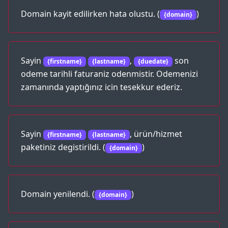
Domain kayit edilirken hata olustu. (
)
{domain}
Sayin
,
son
{firstname}
{lastname}
{duedate}
odeme tarihli faturaniz odenmistir. Odemenizi
zamanında yaptığınız icin tesekkur ederiz.
Sayin
, ürün/hizmet
{firstname}
{lastname}
paketiniz degistirildi. (
)
{domain}
Domain yenilendi. (
)
{domain}