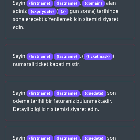
Sayin
,
alan
{firstname}
{lastname}
{domain}
adiniz
(
gun sonra) tarihinde
{expirydate}
{x}
sona erecektir. Yenilemek icin sitemizi ziyaret
edin.
Sayin
, (
)
{firstname}
{lastname}
{ticketmask}
numarali ticket kapatilmistir.
Sayin
,
son
{firstname}
{lastname}
{duedate}
odeme tarihli bir faturaniz bulunmaktadir.
Detayli bilgi icin sitemizi ziyaret edin.
Sayin
,
son
{firstname}
{lastname}
{duedate}