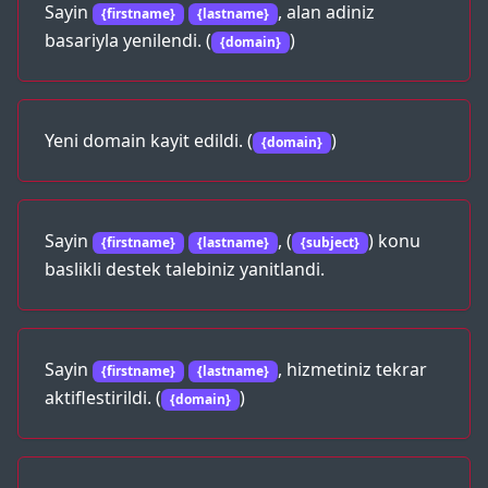
Sayin
, alan adiniz
{firstname}
{lastname}
basariyla yenilendi. (
)
{domain}
Yeni domain kayit edildi. (
)
{domain}
Sayin
, (
) konu
{firstname}
{lastname}
{subject}
baslikli destek talebiniz yanitlandi.
Sayin
, hizmetiniz tekrar
{firstname}
{lastname}
aktiflestirildi. (
)
{domain}