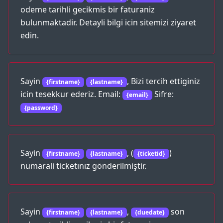
odeme tarihli gecikmis bir faturaniz
bulunmaktadir. Detayli bilgi icin sitemizi ziyaret
edin.
Sayin
, Bizi tercih ettiginiz
{firstname}
{lastname}
icin tesekkur ederiz. Email:
Sifre:
{email}
{password}
Sayin
, (
)
{firstname}
{lastname}
{ticketid}
numarali ticketınız gönderilmiştir.
Sayin
,
son
{firstname}
{lastname}
{duedate}