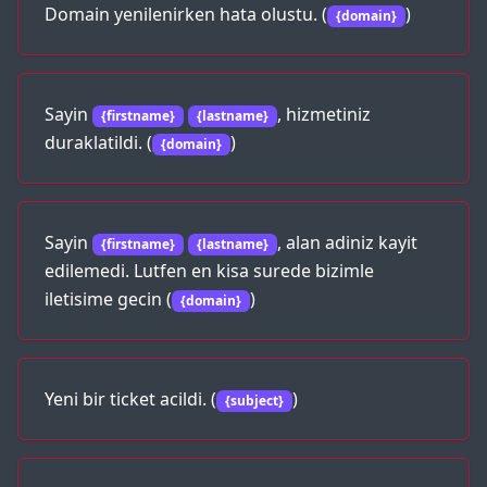
Domain yenilenirken hata olustu. (
)
{domain}
Sayin
, hizmetiniz
{firstname}
{lastname}
duraklatildi. (
)
{domain}
Sayin
, alan adiniz kayit
{firstname}
{lastname}
edilemedi. Lutfen en kisa surede bizimle
iletisime gecin (
)
{domain}
Yeni bir ticket acildi. (
)
{subject}