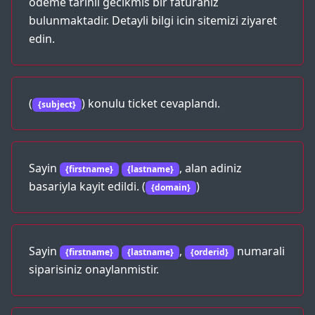
odeme tarihli gecikmis bir faturaniz
bulunmaktadir. Detayli bilgi icin sitemizi ziyaret
edin.
(
) konulu ticket cevaplandı.
{subject}
Sayin
, alan adiniz
{firstname}
{lastname}
basariyla kayit edildi. (
)
{domain}
Sayin
,
numarali
{firstname}
{lastname}
{orderid}
siparisiniz onaylanmistir.