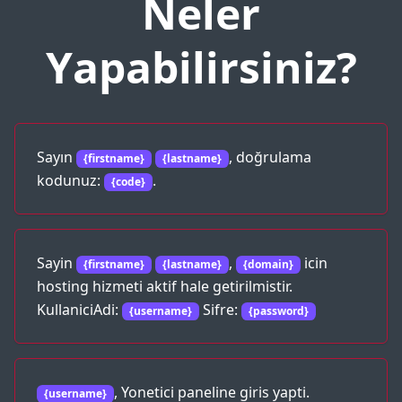
Neler
Yapabilirsiniz?
Sayın
, doğrulama
{firstname}
{lastname}
kodunuz:
.
{code}
Sayin
,
icin
{firstname}
{lastname}
{domain}
hosting hizmeti aktif hale getirilmistir.
KullaniciAdi:
Sifre:
{username}
{password}
, Yonetici paneline giris yapti.
{username}