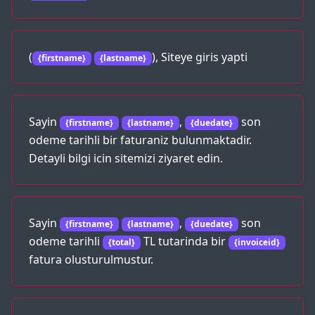
(
), Siteye giris yapti
{firstname}
{lastname}
Sayin
,
son
{firstname}
{lastname}
{duedate}
odeme tarihli bir faturaniz bulunmaktadir.
Detayli bilgi icin sitemizi ziyaret edin.
Sayin
,
son
{firstname}
{lastname}
{duedate}
odeme tarihli
TL tutarinda bir
{total}
{invoiceid}
fatura olusturulmustur.