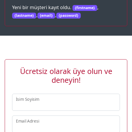
Yeni bir müşteri kayıt oldu.
,
{firstname}
,
,
{lastname}
{email}
{password}
Ücretsiz olarak üye olun ve
deneyin!
İsim Soyisim
Email Adresi